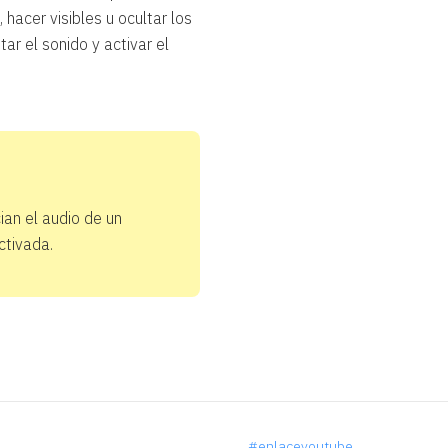
hacer visibles u ocultar los
r el sonido y activar el
ian el audio de un
ctivada.
#enlaceyoutube